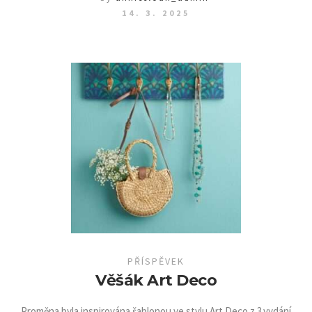
14. 3. 2025
PŘÍSPĚVEK
Věšák Art Deco
Proměna byla inspirována šablonou ve stylu Art Deco z 3.vydání