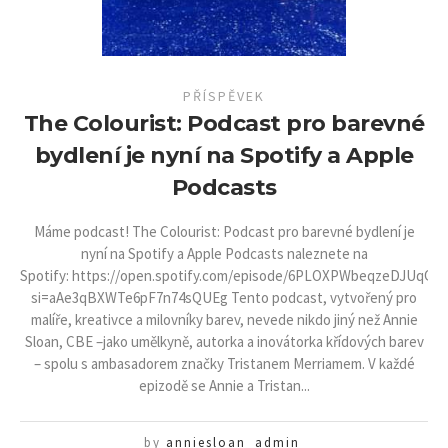
PŘÍSPĚVEK
The Colourist: Podcast pro barevné
bydlení je nyní na Spotify a Apple
Podcasts
Máme podcast! The Colourist: Podcast pro barevné bydlení je
nyní na Spotify a Apple Podcasts naleznete na
Spotify: https://open.spotify.com/episode/6PLOXPWbeqzeDJUqQt
si=aAe3qBXWTe6pF7n74sQUEg Tento podcast, vytvořený pro
malíře, kreativce a milovníky barev, nevede nikdo jiný než Annie
Sloan, CBE –jako umělkyně, autorka a inovátorka křídových barev
– spolu s ambasadorem značky Tristanem Merriamem. V každé
epizodě se Annie a Tristan...
by
anniesloan_admin