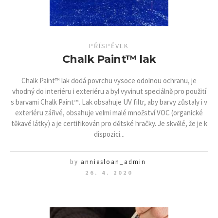
PŘÍSPĚVEK
Chalk Paint™ lak
Chalk Paint™ lak dodá povrchu vysoce odolnou ochranu, je
vhodný do interiéru i exteriéru a byl vyvinut speciálně pro použití
s barvami Chalk Paint™. Lak obsahuje UV filtr, aby barvy zůstaly i v
exteriéru zářivé, obsahuje velmi malé množství VOC (organické
těkavé látky) a je certifikován pro dětské hračky. Je skvělé, že je k
dispozici...
by
anniesloan_admin
26. 4. 2020