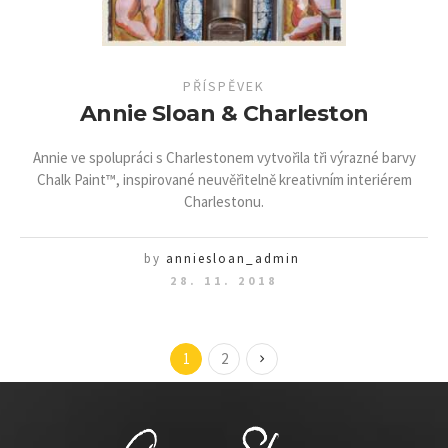
PŘÍSPĚVEK
Annie Sloan & Charleston
Annie ve spolupráci s Charlestonem vytvořila tři výrazné barvy
Chalk Paint™, inspirované neuvěřitelně kreativním interiérem
Charlestonu.
by
anniesloan_admin
28. 11. 2018
1
2