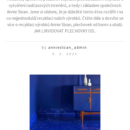
vytváření nadčasových interiérů, a tedy i základem společnosti
Annie Sloan. Jsme si vědomi, že je důležité tento étos rozšířit i na
co nejjednodušší recyklaci našich výrobků. Čtěte dále a dozvíte se
více o recyklaci výrobků Annie Sloan, plechovek od barev a obalů.
JAK LIKVIDOVAT PLECHOVKY OD...
by
anniesloan_admin
8. 3. 2025