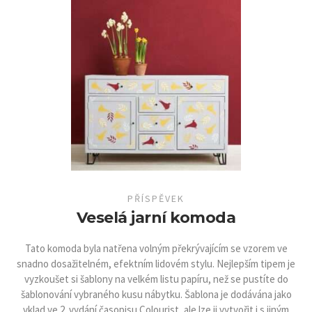
PŘÍSPĚVEK
Veselá jarní komoda
Tato komoda byla natřena volným překrývajícím se vzorem ve
snadno dosažitelném, efektním lidovém stylu. Nejlepším tipem je
vyzkoušet si šablony na velkém listu papíru, než se pustíte do
šablonování vybraného kusu nábytku. Šablona je dodávána jako
vklad ve 2. vydání časopisu Colourist, ale lze ji vytvořit i s jiným