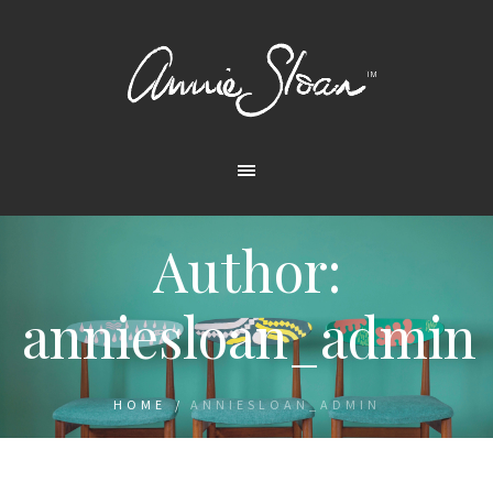
Author:
anniesloan_admin
HOME
/
ANNIESLOAN_ADMIN