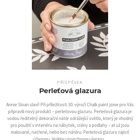
PŘÍSPĚVEK
Perleťová glazura
Annie Sloan slaví! Při příležitosti 30. výročí Chalk paint jsme pro Vás
připravili nový produkt – perleťovou glazuru. Perleťová glazura je
vodou ředitelný dekorační nátěr odrážející světlo, který je vhodný
pro použití v interiéru na nábytek, stěny a podlahy – ať už jsou
malované, natřené, nebo bez nátěru. Perleťová glazura zajistí
úžasnou, lesklou povrchovou úpravu...