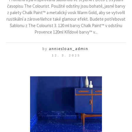
časopisu The Colourist. Použité odstíny jsou bohaté, jasné barvy
z palety Chalk Paint™ a metalický vosk Warm Gold, aby se vytvořil
rustikální a zároveňlehce také glamour efekt. Budete potřebovat
Šablonu z The Colourist 3. 120 ml barvy Chalk Paint™ v odstínu
Provence 120ml Křídové barvy™ v...
by
anniesloan_admin
12. 3. 2025