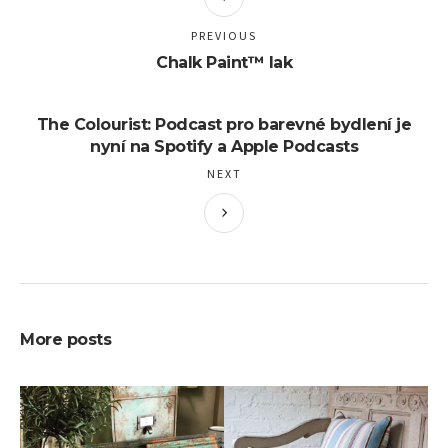
PREVIOUS
Chalk Paint™ lak
The Colourist: Podcast pro barevné bydlení je
nyní na Spotify a Apple Podcasts
NEXT
More posts
28. 11. 2018
3. 10. 2018
Shabby – Chic