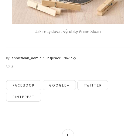
Jak recyklovat výrobky Annie Sloan
by
anniesloan_admin
in
Inspirace
,
Novinky
3
FACEBOOK
GOOGLE+
TWITTER
PINTEREST