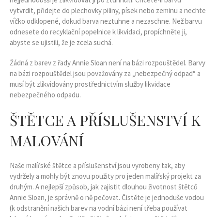
vytvrdit, přidejte do plechovky piliny, písek nebo zeminu a nechte
víčko odklopené, dokud barva neztuhne a nezaschne. Než barvu
odnesete do recyklační popelnice k likvidaci, propíchněte ji,
abyste se ujistili, že je zcela suchá.
Žádná z barev z řady Annie Sloan není na bázi rozpouštědel. Barvy
na bázi rozpouštědel jsou považovány za „nebezpečný odpad“ a
musí být zlikvidovány prostřednictvím služby likvidace
nebezpečného odpadu.
ŠTĚTCE A PŘÍSLUŠENSTVÍ K
MALOVÁNÍ
Naše malířské štětce a příslušenství jsou vyrobeny tak, aby
vydržely a mohly být znovu použity pro jeden malířský projekt za
druhým. A nejlepší způsob, jak zajistit dlouhou životnost štětců
Annie Sloan, je správně o ně pečovat. Čistěte je jednoduše vodou
(k odstranění našich barev na vodní bázi není třeba používat