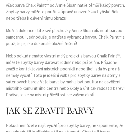
však barva Chalk Paint™ od Annie Sloan natře téměř každý povrch.
Zbytky barvy můžete použít k úpravě unavené kuchyňské židle
nebo třeba k oživení rámu obrazu!
Možná dokonce dáte své plechovky Annie Sloan olíznout barvou
samotnou! Jednoduše je natřete vybranou barvou Chalk Paint™ a
použijte je jako dokonalé úložné řešení!
Nebo pokud nemáte vlastní malý projekt s barvou Chalk Paint™,
můžete zbytky barvy darovat rodině nebo přátelům. Případně
zvažte kontaktování místních podniků nebo škol, zda by pro ně
neměly využití. Toto je ideální volba pro zbytky barev na stěny a
saténových barev. Vaše barva by mohla být použita na osvěžení
místního komunitního centra nebo školy a šířit tak radost z barev!
Podívejte se na místní příležitosti ve vašem okolí.
JAK SE ZBAVIT BARVY
Pokud nemůžete najít využití pro zbytky barvy, nezapomeňte, že
nejjednodušší je zlikvidovat ji po ztuhnutí. Chcete-li barvu