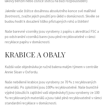
lakový benzín nebo čističe štětců na bázi rozpouštědel!)
Jakmile vaše štětce dosáhnou absolutního konce své malířské
životnosti, zvažte jejich použití pro úklid v domácnosti. Skvěle se
budou hodit k dosažení těžko přístupných rohů a štěrbin!
Naše barevné vzorníky jsou vyrobeny z papíru s akreditací FSC a
po odstranění vzorníků barev jsou plně recyklovatelné v rámci
recyklace papíru v domácnosti.
KRABICE A OBALY
Každá vaše objednávka je ručně balena malým týmem v centrále
Annie Sloan v Oxfordu.
Naše nebělené krabice jsou vyrobeny ze 70 % z recyklovaných
materiálů. Po zploštění jsou 100% recyklovatelné. Naše buničité
výplně (sloužící k zajištění vaší objednávky!) jsou vyrobeny ze 100
% recyklovaných materiálů a jsou také plně recyklovatelné v rámci
standardní recyklace v domácnosti.