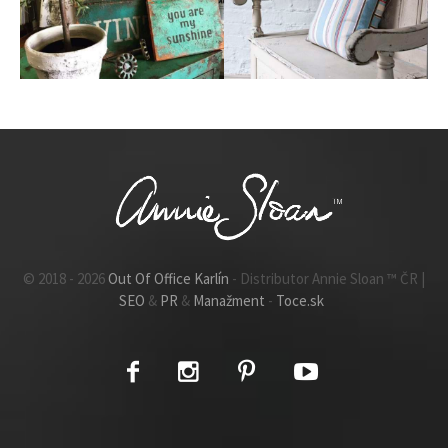
Industriální styl
styl
INSPIRACE
INSPIRACE
© 2018 - 2026
Out Of Office Karlín
- Distributor Annie Sloan ™ ČR |
SEO
&
PR
&
Manažment
-
Toce.sk