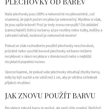
PLECHOVKY OD BAREV
Naše plechovky jsou 100% a nekonečně recyklovatelné, což
znamená, že jejich počet recyklací je nekonečný. Myslíme si však,
že jsou spíše krásné! Proč je tedy znovu nevyužít? Od ukládání
(samozřejmě!) štětců na barvy až po rostliny nebo tužky, kolíčky a
zahradní nářadí, možností je nekonečně mnoho!
Pokud se však rozhodnete použité plechovky neschovávat,
prázdné nebo vyschlé kovové plechovky od barev můžete
recyklovat v rámci recyklace v domácnosti nebo v nejbližší
recyklační popelnici na kov.
Upozorňujeme, že pokud vaše plechovky obsahují zbytky barvy,
měly by být suché a ne větší než 1 cm, aby je většina středisek
přijala k recyklaci.
JAK ZNOVU POUŽÍT BARVU
Recyklace tekuté barvy je možná, ale není vždy snadná. Naštěstí