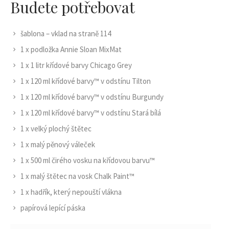
Budete potřebovat
šablona – vklad na straně 114
1 x podložka Annie Sloan MixMat
1 x 1 litr křídové barvy Chicago Grey
1 x 120 ml křídové barvy™ v odstínu Tilton
1 x 120 ml křídové barvy™ v odstínu Burgundy
1 x 120 ml křídové barvy™ v odstínu Stará bílá
1 x velký plochý štětec
1 x malý pěnový váleček
1 x 500 ml čirého vosku na křídovou barvu™
1 x malý štětec na vosk Chalk Paint™
1 x hadřík, který nepouští vlákna
papírová lepící páska