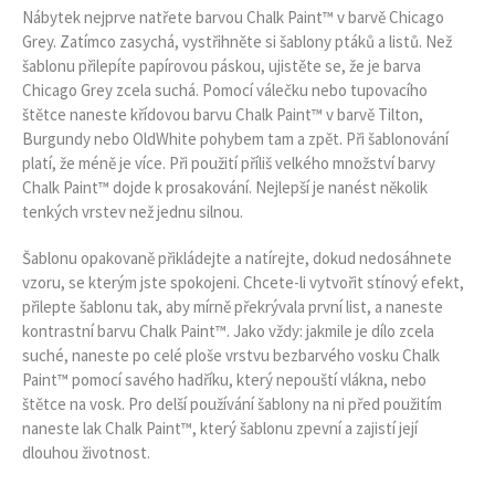
Nábytek nejprve natřete barvou Chalk Paint™ v barvě Chicago
Grey. Zatímco zasychá, vystřihněte si šablony ptáků a listů. Než
šablonu přilepíte papírovou páskou, ujistěte se, že je barva
Chicago Grey zcela suchá. Pomocí válečku nebo tupovacího
štětce naneste křídovou barvu Chalk Paint™ v barvě Tilton,
Burgundy nebo OldWhite pohybem tam a zpět. Při šablonování
platí, že méně je více. Při použití příliš velkého množství barvy
Chalk Paint™ dojde k prosakování. Nejlepší je nanést několik
tenkých vrstev než jednu silnou.
Šablonu opakovaně přikládejte a natírejte, dokud nedosáhnete
vzoru, se kterým jste spokojeni. Chcete-li vytvořit stínový efekt,
přilepte šablonu tak, aby mírně překrývala první list, a naneste
kontrastní barvu Chalk Paint™. Jako vždy: jakmile je dílo zcela
suché, naneste po celé ploše vrstvu bezbarvého vosku Chalk
Paint™ pomocí savého hadříku, který nepouští vlákna, nebo
štětce na vosk. Pro delší používání šablony na ni před použitím
naneste lak Chalk Paint™, který šablonu zpevní a zajistí její
dlouhou životnost.