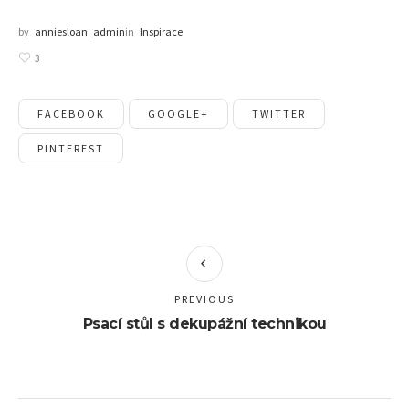
by
anniesloan_admin
in
Inspirace
3
FACEBOOK
GOOGLE+
TWITTER
PINTEREST
PREVIOUS
Psací stůl s dekupážní technikou