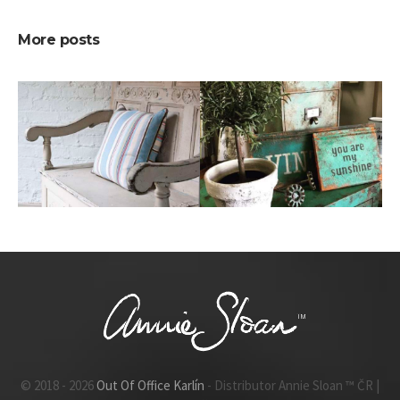
More posts
28. 11. 2018
3. 10. 2018
Shabby – Chic
Industriální styl
styl
INSPIRACE
INSPIRACE
© 2018 - 2026
Out Of Office Karlín
- Distributor Annie Sloan ™ ČR |