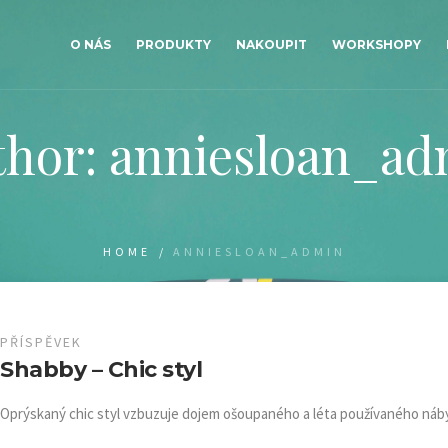
O NÁS
PRODUKTY
NAKOUPIT
WORKSHOPY
thor:
anniesloan_ad
HOME
/
ANNIESLOAN_ADMIN
PŘÍSPĚVEK
Shabby – Chic styl
Oprýskaný chic styl vzbuzuje dojem ošoupaného a léta používaného náb