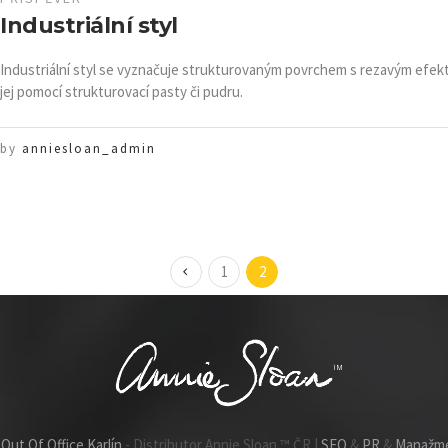
Industriální styl
Industriální styl se vyznačuje strukturovaným povrchem s rezavým efe
jej pomocí strukturovací pasty či pudru.
by
anniesloan_admin
1
2
6
Out Of Office Karlín
- Distributor Annie Sloan ™ ČR |
SEO
&
PR
&
Manažm