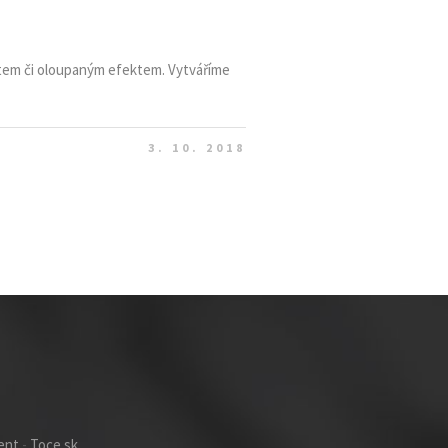
ktem či oloupaným efektem. Vytváříme
3. 10. 2018
ent
-
Toce.sk