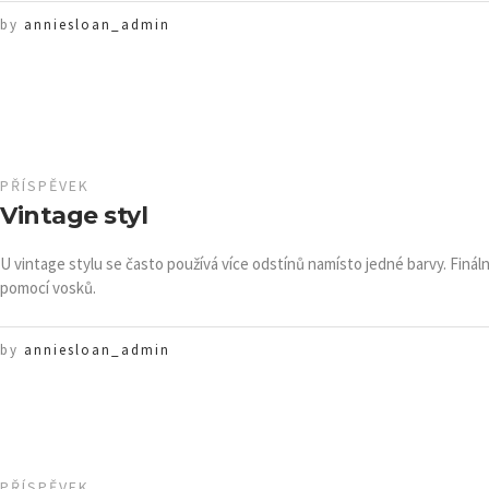
by
anniesloan_admin
PŘÍSPĚVEK
Vintage styl
U vintage stylu se často používá více odstínů namísto jedné barvy. Fináln
pomocí vosků.
by
anniesloan_admin
PŘÍSPĚVEK