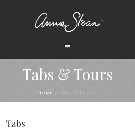
Tabs & Tours
HOME
/
TABS & TOURS
Tabs