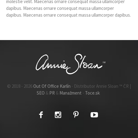
molestie velit. Maecenas ornare consequat massa ullamcorper
dapibus. Maecenas ornare consequat massa ullamcorper
dapibus. Maecenas ornare consequat massa ullamcorper dapibus.
© 2018 - 2026
Out Of Office Karlín
- Distributor Annie Sloan ™ ČR |
SEO
&
PR
&
Manažment
-
Toce.sk