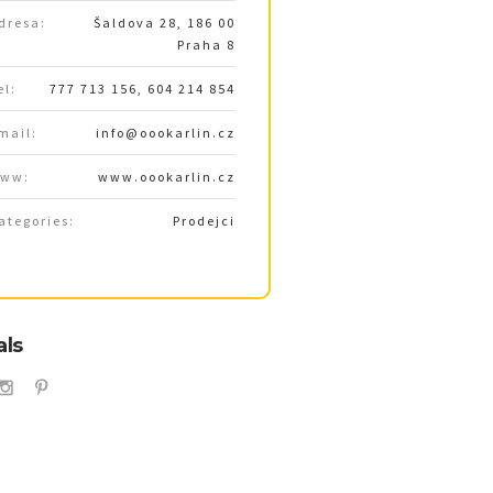
dresa:
Šaldova 28, 186 00
Praha 8
el:
777 713 156, 604 214 854
mail:
info@oookarlin.cz
ww:
www.oookarlin.cz
ategories:
Prodejci
als