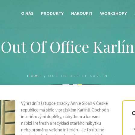
O NÁS
PRODUKTY
NAKOUPIT
WORKSHOPY
Out Of Office Karlín
HOME
/
OUT OF OFFICE KARLÍN
Výhradní zástupce značky Annie Sloan v České
republice má sídlo v pražském Karlíně. Obchod s
O
interiérovými doplňky, nábytkem a barvami
nabízí i refresh a recyklaci starého nábytku
L
nebo proměnu vašeho interiéru. Je to útulné