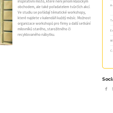
inspirativní místo, které není jenom klasickým
A
obchodem, ale také pořadatelem tvůrčích akcí.
Ve studiu se pořádají tématické workshopy,
které najdete v kalendáři každý měsíc. Možnost
T
organizace workshopů pro firmy a další setkání
milovníků starého, starožitného či
E
recyklovaného nábytku.
W
C
Soci